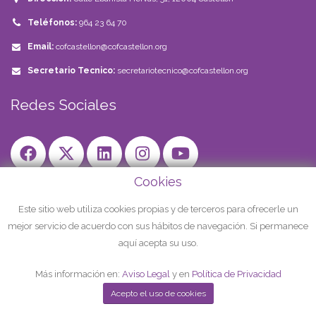
Teléfonos:
964 23 64 70
Email:
cofcastellon@cofcastellon.org
Secretario Tecnico:
secretariotecnico@cofcastellon.org
Redes Sociales
Cookies
Aviso Legal
Politica de Privacidad
Este sitio web utiliza cookies propias y de terceros para ofrecerle un
Declaraciones Veri*Factu
mejor servicio de acuerdo con sus hábitos de navegación. Si permanece
aquí acepta su uso.
Más información en:
Aviso Legal
y en
Política de Privacidad
Acepto el uso de cookies
© ICOF Castellón | Todos los derechos reservados.