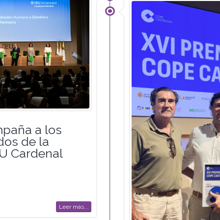
paña a los
os de la
U Cardenal
Leer más...