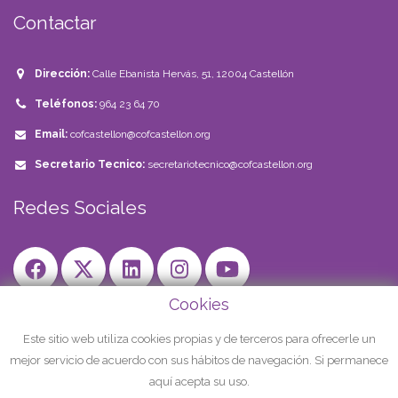
Contactar
Dirección:
Calle Ebanista Hervás, 51, 12004 Castellón
Teléfonos:
964 23 64 70
Email:
cofcastellon@cofcastellon.org
Secretario Tecnico:
secretariotecnico@cofcastellon.org
Redes Sociales
Cookies
Aviso Legal
Politica de Privacidad
Este sitio web utiliza cookies propias y de terceros para ofrecerle un
mejor servicio de acuerdo con sus hábitos de navegación. Si permanece
Declaraciones Veri*Factu
aquí acepta su uso.